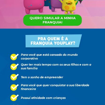
QUERO SIMULAR A MINHA
FRANQUIA!
Para
 você que está cansado do mundo 
corporativo 
Quer ter mais tempo com os seus filhos e com a 
sua família
Tem o sonho de empreender
Para você que quer conquistar a sua liberdade
financeira
Possui afinidade com crianças