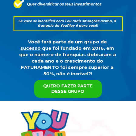
Quer diversificar os seus investimentos
Se você se identifica com 1 ou mais situações acima, a 
franquia da YouPlay é para você!
Você fará parte de um 
grupo de 
sucesso
 que foi fundado em 2016, em 
que o número de franquias dobraram a 
cada ano e o crescimento do 
FATURAMENTO
 foi sempre superior a 
50%, não é incrível?!
QUERO FAZER PARTE
DESSE GRUPO