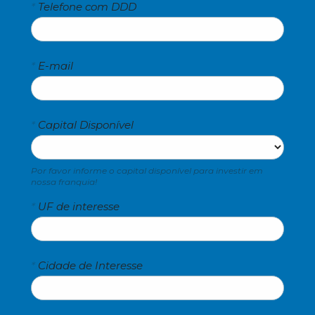
*
Telefone com DDD
*
E-mail
*
Capital Disponível
Por favor informe o capital disponível para investir em 
nossa franquia!
*
UF de interesse
*
Cidade de Interesse