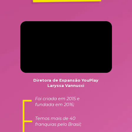
Diretora de Expansão YouPlay
Laryssa Vannucci
Foi criada em 2015 e 
fundada em 2016;
Temos mais de 40 
franquias pelo Brasil;