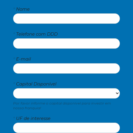
*
Nome
*
Telefone com DDD
*
E-mail
*
Capital Disponível
Por favor informe o capital disponível para investir em 
nossa franquia!
*
UF de interesse