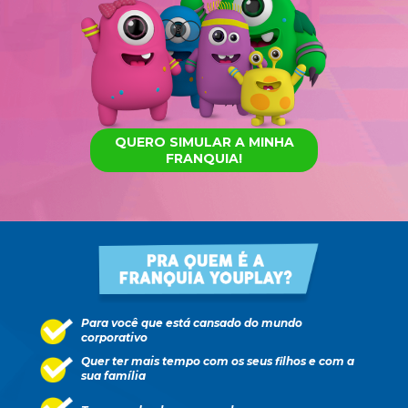
QUERO SIMULAR A MINHA
FRANQUIA!
Para
 você que está cansado do mundo 
corporativo 
Quer ter mais tempo com os seus filhos e com a 
sua família