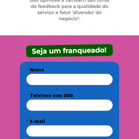
*
Nome
*
Telefone com DDD
*
E-mail