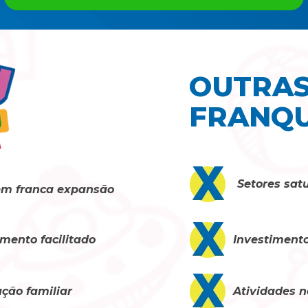
OUTRAS
FRANQU
Setores sat
em franca expansão
Investimento
imento facilitado
Atividades n
ação familiar