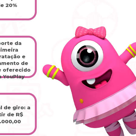
de 20%
orte da 
imeira 
ratação e 
amento de 
 oferecido 
a YouPlay
 de giro: a 
ir de R$ 
.000,00