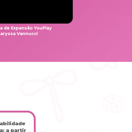
ra de Expansão YouPlay
Laryssa Vannucci
abilidade 
: a partir 