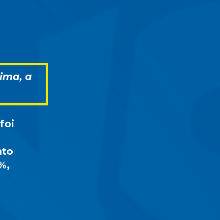
ima, a 
foi 
to 
, 