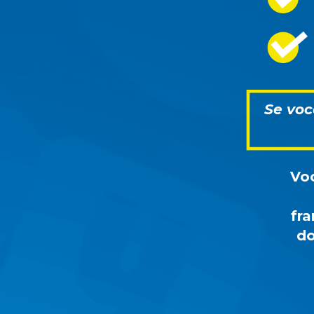
Se voc
Voc
fr
do