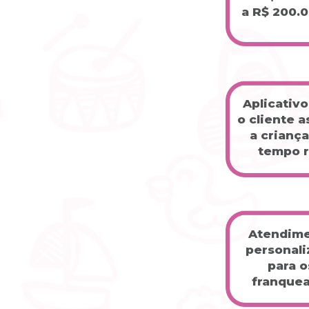
a R$ 200.
Aplicativo
o cliente as
a criança
tempo r
Atendime
personali
para os
franque