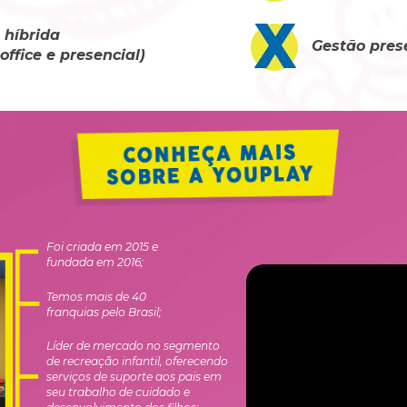
 híbrida 
Gestão pres
ffice e presencial)
Foi criada em 2015 e 
fundada em 2016;
Temos mais de 40 
franquias pelo Brasil;
Líder de mercado no segmento 
de recreação infantil, oferecendo 
serviços de suporte aos pais em 
seu trabalho de cuidado e 