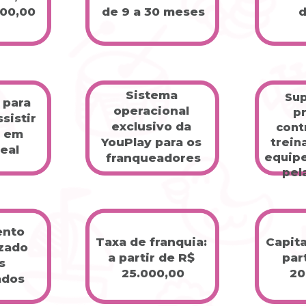
000,00
de 9 a 30 meses
Sistema 
Sup
 para 
operacional 
pr
sistir 
exclusivo da 
cont
 em 
YouPlay para os 
trein
eal
equipe
franqueadores
pel
nto 
Capital
Taxa de franquia: 
zado 
part
a partir de R$ 
 
20
25.000,00
ados