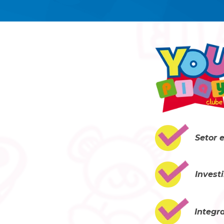
Setor 
Invest
Integr