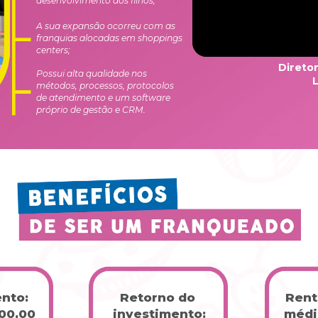
desenvolvimento dos filhos;
A sua expansão ocorreu com as 
franquias alocadas em shoppings 
centers;
Direto
Possui alta qualidade nos 
métodos, processos, protocolos 
de atendimento e um software 
próprio de gestão e CRM.
nto:
Rent
Retorno do 
00,00 
média
investimento: