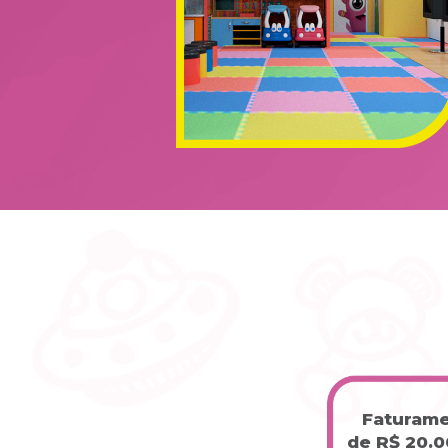
Faturame
de R$ 20.0